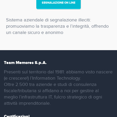
SEGNALAZIONE ON LINE
Sistema aziendale di segnalazione illeciti:
promuoviamo la trasparenza e l’integrità, offrendo
un canale sicuro e anonimo
Team Memores S.p.A.
Presenti sul territorio dal 1981: abbiamo visto nascere
(e crescere!) l’Information Technology.
Oltre 2.500 tra aziende e studi di consulenza
fiscale/tributaria si affidano a noi per gestire al
meglio l’infrastruttura IT, fulcro strategico di ogni
attività imprenditoriale.
Certificazioni