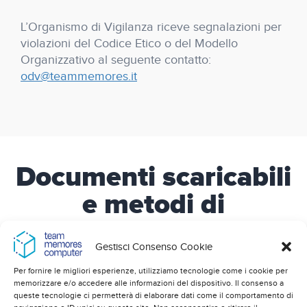
L’Organismo di Vigilanza riceve segnalazioni per
violazioni del Codice Etico o del Modello
Organizzativo al seguente contatto:
odv@teammemores.it
Documenti scaricabili
e metodi di
segnalazione
Gestisci Consenso Cookie
Di seguito potete trovare i documenti relativi al
Per fornire le migliori esperienze, utilizziamo tecnologie come i cookie per
Codice Etico applicato all’interno della nostra
memorizzare e/o accedere alle informazioni del dispositivo. Il consenso a
organizzazione e i metodi a vostra disposizione per
queste tecnologie ci permetterà di elaborare dati come il comportamento di