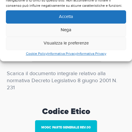
navigazione o ID unici su questo sito. Non acconsentire o ritirare il
comunicarci eventuali violazioni in riferimento
consenso può influire negativamente su alcune caratteristiche e funzioni.
all’applicazione dello stesso.
Accetta
Nega
D.Lgs 231/01
Visualizza le preferenze
Cookie Policy
Informativa Privacy
Informativa Privacy
MODULO ORGANIZZATIVO GENERALE
Scarica il documento integrale relativo alla
normativa Decreto Legislativo 8 giugno 2001 N.
231
Codice Etico
MOGC PARTE GENERALE REV.00