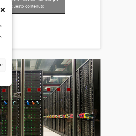
ilitare questo contenuto
re
o
ze