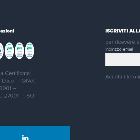
cazioni
ISCRIVITI AL
per ricevere a
Indirizzo email
a Certificata:
Accetti i termin
 Etico – IQNet
9001 –
C 27001 – ISO