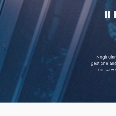
Il
Negli ulti
gestione all
un server