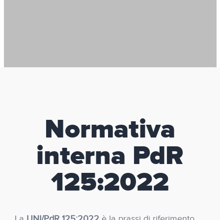
Normativa
interna PdR
125:2022
La
UNI/PdR 125:2022
è la prassi di riferimento