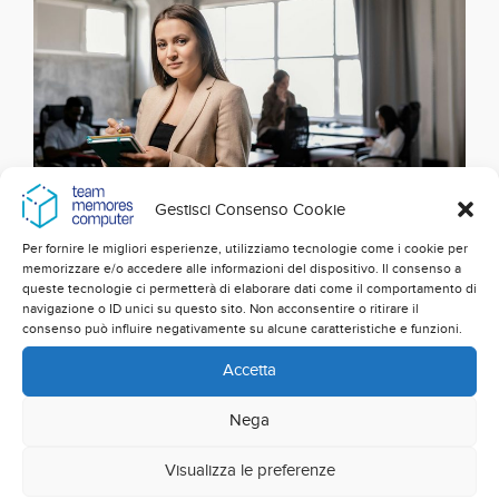
Gestisci Consenso Cookie
Per fornire le migliori esperienze, utilizziamo tecnologie come i cookie per
memorizzare e/o accedere alle informazioni del dispositivo. Il consenso a
queste tecnologie ci permetterà di elaborare dati come il comportamento di
navigazione o ID unici su questo sito. Non acconsentire o ritirare il
consenso può influire negativamente su alcune caratteristiche e funzioni.
Documenti scaricabili
Accetta
Nega
Di seguito potete trovare i documenti relativi in
riferimento alla normativa adottata nel rispetto
Visualizza le preferenze
della
UNI/PdR 125:2022