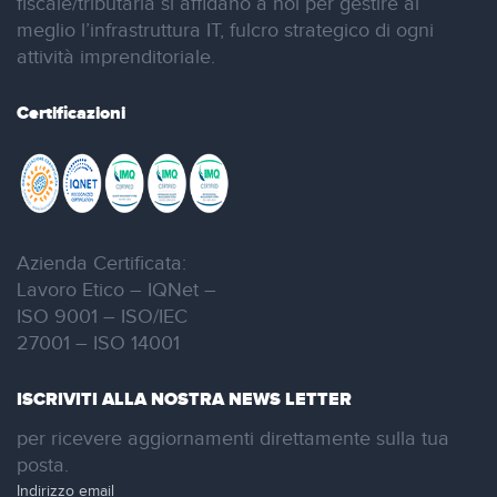
fiscale/tributaria si affidano a noi per gestire al
meglio l’infrastruttura IT, fulcro strategico di ogni
attività imprenditoriale.
Certificazioni
Azienda Certificata:
Lavoro Etico – IQNet –
ISO 9001 – ISO/IEC
27001 – ISO 14001
ISCRIVITI ALLA NOSTRA NEWS LETTER
per ricevere aggiornamenti direttamente sulla tua
posta.
Indirizzo email