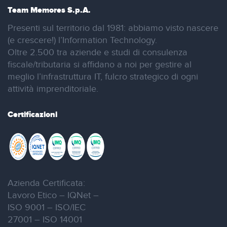
Team Memores S.p.A.
Presenti sul territorio dal 1981: abbiamo visto nascere
(e crescere!) l’Information Technology.
Oltre 2.500 tra aziende e studi di consulenza
fiscale/tributaria si affidano a noi per gestire al
meglio l’infrastruttura IT, fulcro strategico di ogni
attività imprenditoriale.
Certificazioni
Azienda Certificata:
Lavoro Etico – IQNet –
ISO 9001 – ISO/IEC
27001 – ISO 14001