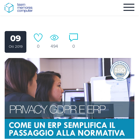
09
0
494
0
Ott 2019