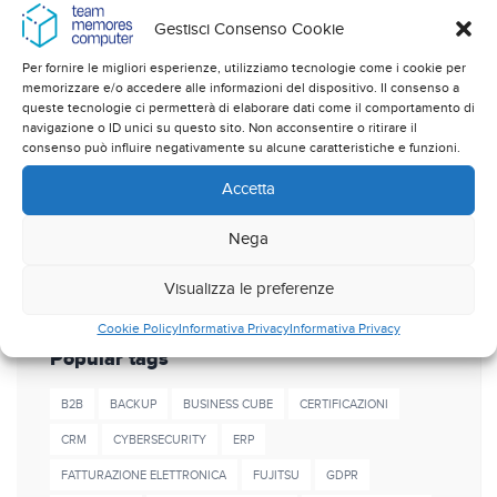
Gestisci Consenso Cookie
Novità e normative
Per fornire le migliori esperienze, utilizziamo tecnologie come i cookie per
Sicurezza dati
memorizzare e/o accedere alle informazioni del dispositivo. Il consenso a
queste tecnologie ci permetterà di elaborare dati come il comportamento di
Soluzioni applicative
navigazione o ID unici su questo sito. Non acconsentire o ritirare il
consenso può influire negativamente su alcune caratteristiche e funzioni.
Soluzioni Gestionali
Accetta
Soluzioni Hardware
Nega
Virus e malware
Visualizza le preferenze
Cookie Policy
Informativa Privacy
Informativa Privacy
Popular tags
B2B
BACKUP
BUSINESS CUBE
CERTIFICAZIONI
CRM
CYBERSECURITY
ERP
FATTURAZIONE ELETTRONICA
FUJITSU
GDPR