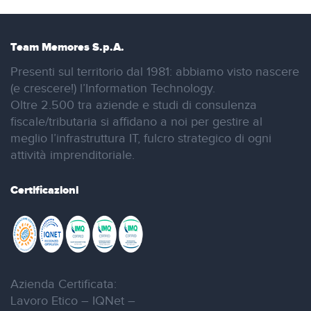
Team Memores S.p.A.
Presenti sul territorio dal 1981: abbiamo visto nascere
(e crescere!) l’Information Technology.
Oltre 2.500 tra aziende e studi di consulenza
fiscale/tributaria si affidano a noi per gestire al
meglio l’infrastruttura IT, fulcro strategico di ogni
attività imprenditoriale.
Certificazioni
Azienda Certificata:
Lavoro Etico – IQNet –