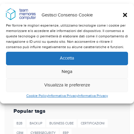
Categorie
Gestisci Consenso Cookie
Novità e normative
Per fornire le migliori esperienze, utilizziamo tecnologie come i cookie per
memorizzare e/o accedere alle informazioni del dispositivo. Il consenso a
queste tecnologie ci permetterà di elaborare dati come il comportamento di
Sicurezza dati
navigazione o ID unici su questo sito. Non acconsentire o ritirare il
consenso può influire negativamente su alcune caratteristiche e funzioni.
Soluzioni applicative
Accetta
Soluzioni Gestionali
Nega
Soluzioni Hardware
Virus e malware
Visualizza le preferenze
Cookie Policy
Informativa Privacy
Informativa Privacy
Popular tags
B2B
BACKUP
BUSINESS CUBE
CERTIFICAZIONI
CRM
CYBERSECURITY
ERP