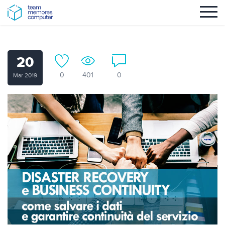
20
0
401
0
Mar 2019