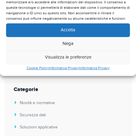
memorizzare e/o accedere alle informazioni del dispositivo. Il consenso a
queste tecnologie ci permetterà di elaborare dati come il comportamento di
Supply Chain Management, come cambia la logistica
6
navigazione o ID unici su questo sito. Non acconsentire o ritirare il
Novembre 2019
consenso può influire negativamente su alcune caratteristiche e funzioni.
Privacy GDPR e ERP, come semplificare il passaggio
9
Accetta
Ottobre 2019
Nega
Visualizza le preferenze
Commenti recenti
Cookie Policy
Informativa Privacy
Informativa Privacy
Categorie
Novità e normative
Sicurezza dati
Soluzioni applicative