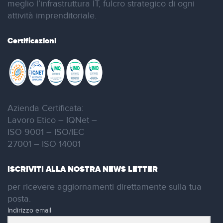
meglio l’infrastruttura IT, fulcro strategico di ogni
attività imprenditoriale.
Certificazioni
Azienda Certificata:
Lavoro Etico – IQNet –
ISO 9001 – ISO/IEC
27001 – ISO 14001
ISCRIVITI ALLA NOSTRA NEWS LETTER
per ricevere aggiornamenti direttamente sulla tua
posta.
Indirizzo email