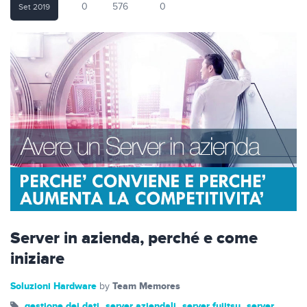
0
576
0
Set 2019
Server in azienda, perché e come
iniziare
Soluzioni Hardware
Team Memores
by
gestione dei dati
server aziendali
server fujitsu
server