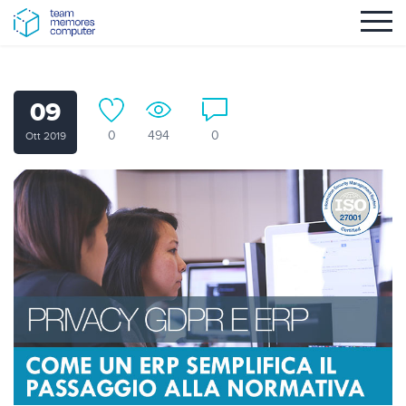
09
0
494
0
Ott 2019