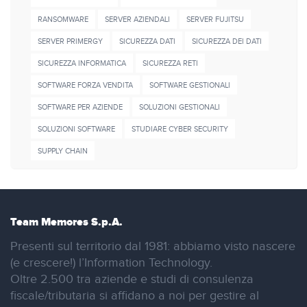
RANSOMWARE
SERVER AZIENDALI
SERVER FUJITSU
SERVER PRIMERGY
SICUREZZA DATI
SICUREZZA DEI DATI
SICUREZZA INFORMATICA
SICUREZZA RETI
SOFTWARE FORZA VENDITA
SOFTWARE GESTIONALI
SOFTWARE PER AZIENDE
SOLUZIONI GESTIONALI
SOLUZIONI SOFTWARE
STUDIARE CYBER SECURITY
SUPPLY CHAIN
Team Memores S.p.A.
Presenti sul territorio dal 1981: abbiamo visto nascere
(e crescere!) l’Information Technology.
Oltre 2.500 tra aziende e studi di consulenza
fiscale/tributaria si affidano a noi per gestire al