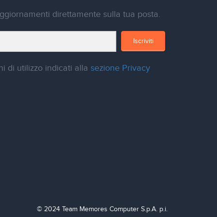
ggiornamenti direttamente sulla tua posta.
Iscriviti
i di utilizzo indicati alla
sezione Privacy
© 2024 Team Memores Computer S.p.A. p.i.