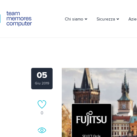
Chi siamo
Sicurezza
Azi
05
Giu 2019
0