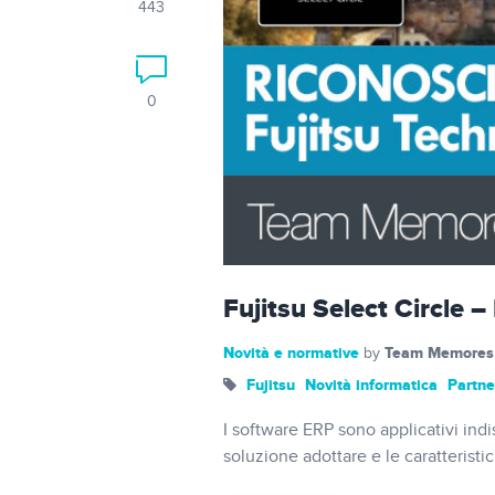
443
0
Fujitsu Select Circle
Novità e normative
Team Memores
by
Fujitsu
Novità informatica
Partne
I software ERP sono applicativi indi
soluzione adottare e le caratteristi