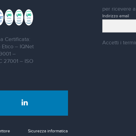
per ricevere a
Indirizzo email
a Certificata:
Accetti i termin
 Etico – IQNet
9001 –
C 27001 – ISO
ettore
Sicurezza informatica