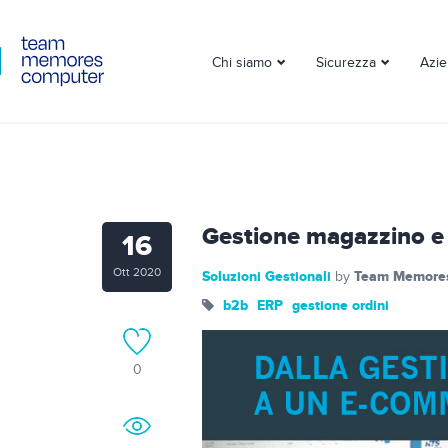
Chi siamo
Sicurezza
Azi
Gestione magazzino e
16
Ott 2020
Soluzioni Gestionali
Team Memore
by
b2b
ERP
gestione ordini
0