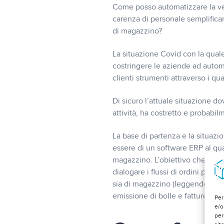
Come posso automatizzare la vend
carenza di personale semplifican
di magazzino?
La situazione Covid con la quale
costringere le aziende ad automat
clienti strumenti attraverso i qua
Di sicuro l’attuale situazione d
attività, ha costretto e probabil
La base di partenza e la situazi
essere di un software ERP al qu
magazzino. L’obiettivo che si vu
dialogare i flussi di ordini pro
sia di magazzino (leggendo dispon
emissione di bolle e fatture.
Per
e/o
per