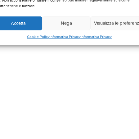
ne il modulo gestione
o. Non acconsentire o ritirare il consenso può influire negativamente su alcune
atteristiche e funzioni.
Accetta
Nega
Visualizza le preferen
Cookie Policy
Informativa Privacy
Informativa Privacy