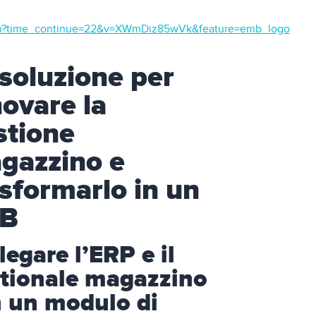
ch?time_continue=22&v=XWmDiz85wVk&feature=emb_logo
 soluzione per
novare la
stione
gazzino e
asformarlo in un
B
legare l’ERP e il
tionale magazzino
 un modulo di