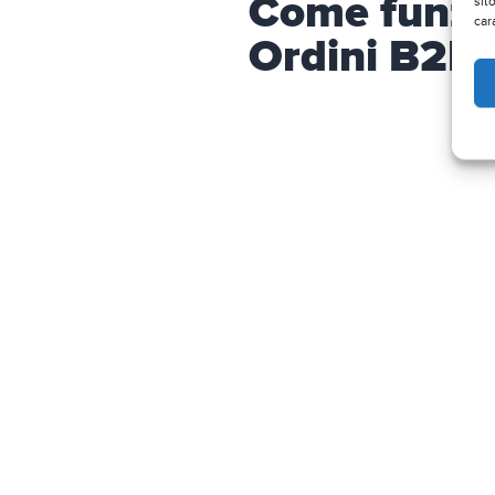
Come funzio
sit
car
Ordini B2B