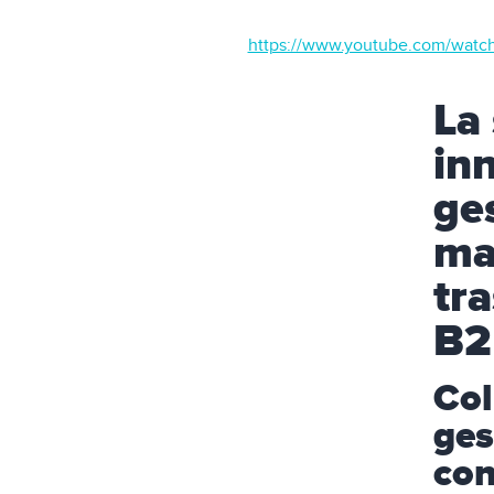
https://www.youtube.com/wat
La
in
ge
ma
tr
B2
Col
ges
con