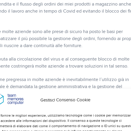
ita e il flusso degli ordini dei miei prodotti a magazzino anche
do il lavoro anche in tempo di Covid ed evitando il blocco dei fl
 molte aziende sono alle prese di sicuro ha posto le basi per
izzare il più possibile la gestione degli ordini, fornendo ai prop
li riuscire a dare continuità alle forniture.
ovuta alla circolazione del virus e al conseguente blocco di molte
mente costringerà molte aziende a trovare soluzioni in tal senso.
one pregressa in molte aziende è inevitabilmente l’utilizzo già in
ale è demandata la gestione amministrativa e la gestione del
ole raggiungere sarà la creazione di una gestione in grado di far
Gestisci Consenso Cookie
venienti da una piattaforma web che aggiornano in tempo reale i da
ibilità in essere, carichi e scarichi) sia di amministrazione, con
 fornire le migliori esperienze, utilizziamo tecnologie come i cookie per memorizza
 accedere alle informazioni del dispositivo. Il consenso a queste tecnologie ci
metterà di elaborare dati come il comportamento di navigazione o ID unici su quest