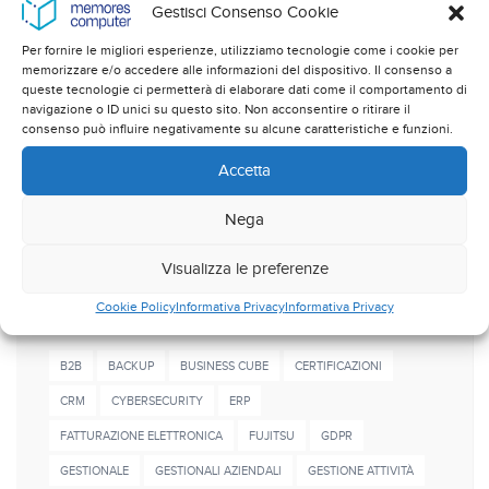
Novità e normative
Gestisci Consenso Cookie
Sicurezza dati
Per fornire le migliori esperienze, utilizziamo tecnologie come i cookie per
memorizzare e/o accedere alle informazioni del dispositivo. Il consenso a
queste tecnologie ci permetterà di elaborare dati come il comportamento di
Soluzioni applicative
navigazione o ID unici su questo sito. Non acconsentire o ritirare il
consenso può influire negativamente su alcune caratteristiche e funzioni.
Soluzioni Gestionali
Accetta
Soluzioni Hardware
Nega
Virus e malware
Visualizza le preferenze
Cookie Policy
Informativa Privacy
Informativa Privacy
Popular tags
B2B
BACKUP
BUSINESS CUBE
CERTIFICAZIONI
CRM
CYBERSECURITY
ERP
FATTURAZIONE ELETTRONICA
FUJITSU
GDPR
GESTIONALE
GESTIONALI AZIENDALI
GESTIONE ATTIVITÀ