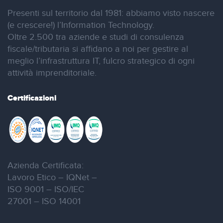
Presenti sul territorio dal 1981: abbiamo visto nascere
(e crescere!) l’Information Technology.
Oltre 2.500 tra aziende e studi di consulenza
fiscale/tributaria si affidano a noi per gestire al
meglio l’infrastruttura IT, fulcro strategico di ogni
attività imprenditoriale.
Certificazioni
Azienda Certificata:
Lavoro Etico – IQNet –
ISO 9001 – ISO/IEC
27001 – ISO 14001