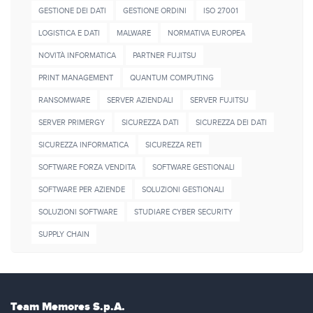
GESTIONE DEI DATI
GESTIONE ORDINI
ISO 27001
LOGISTICA E DATI
MALWARE
NORMATIVA EUROPEA
NOVITÀ INFORMATICA
PARTNER FUJITSU
PRINT MANAGEMENT
QUANTUM COMPUTING
RANSOMWARE
SERVER AZIENDALI
SERVER FUJITSU
SERVER PRIMERGY
SICUREZZA DATI
SICUREZZA DEI DATI
SICUREZZA INFORMATICA
SICUREZZA RETI
SOFTWARE FORZA VENDITA
SOFTWARE GESTIONALI
SOFTWARE PER AZIENDE
SOLUZIONI GESTIONALI
SOLUZIONI SOFTWARE
STUDIARE CYBER SECURITY
SUPPLY CHAIN
Team Memores S.p.A.