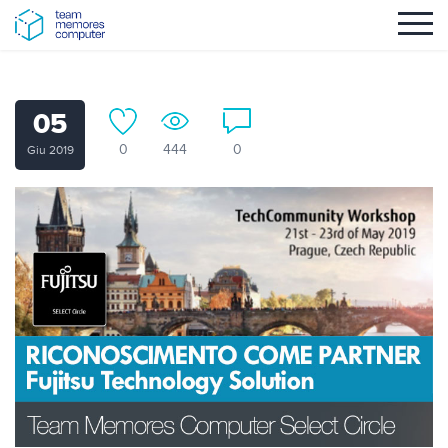
05
0
444
0
Giu 2019