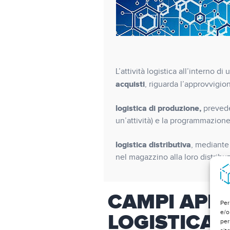
L’attività logistica all’interno d
acquisti
, riguarda l’approvvigio
logistica di produzione,
prevede
un’attività) e la programmazione
logistica distributiva
, mediante 
nel magazzino alla loro distribuz
CAMPI APPL
Per
e/o
LOGISTICA
per