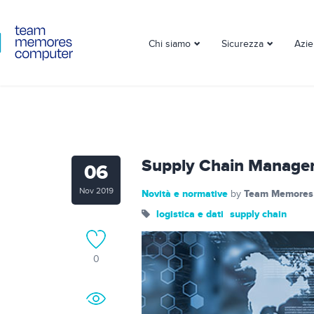
Chi siamo
Sicurezza
Azi
Supply Chain Managem
06
Nov 2019
Novità e normative
Team Memores
by
logistica e dati
supply chain
0