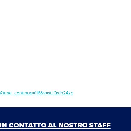
h?time_continue=116&v=siJQs1h24zg
 UN CONTATTO AL NOSTRO STAFF