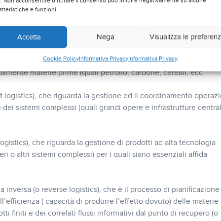
o. Non acconsentire o ritirare il consenso può influire negativamente su alcune
atteristiche e funzioni.
ss logistics), che in un’azienda industriale ha come obietti gesti
iva del flusso dei prodotti dalle fonti di approvvigionamento dei
Accetta
Nega
Visualizza le preferen
Cookie Policy
Informativa Privacy
Informativa Privacy
(bulk logistics), che riguarda la gestione e la movimentazione gra
ralmente materie prime (quali petrolio, carbone, cereali, ecc
t logistics), che riguarda la gestione ed il coordinamento operazi
dei sistemi complessi (quali grandi opere e infrastrutture central
ogistics), che riguarda la gestione di prodotti ad alta tecnologia
ri o altri sistemi complessi) per i quali siano essenziali affida
ca inversa (o reverse logistics), che è il processo di pianificazione
’efficienza ( capacità di produrre l’effetto dovuto) delle materie
ti finiti e dei correlati flussi informativi dal punto di recupero (o