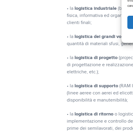
sit
car
logistica
industriale
• la
(busine
fisica, informativa ed organizzat
clienti finali;
logistica
dei
grandi
volumi
• la
quantità di materiali sfusi, gene
logistica
di
progetto
• la
(projec
di progettazione e realizzazione 
elettriche, etc.);
logistica
di
supporto
• la
(RAM l
(linee aeree con aerei ed elicotte
disponibilità e manutenibilità;
logistica
di
ritorno
• la
o logisti
implementazione e controllo dell
prime dei semilavorati, dei prodot