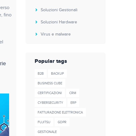
verso
Soluzioni Gestionali
, fino
Soluzioni Hardware
Virus e malware
el
Popular tags
rie
B2B
BACKUP
BUSINESS CUBE
CERTIFICAZIONI
CRM
CYBERSECURITY
ERP
FATTURAZIONE ELETTRONICA
FUJITSU
GDPR
GESTIONALE