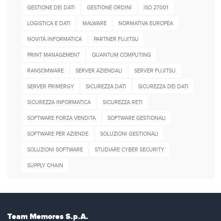
GESTIONE DEI DATI
GESTIONE ORDINI
ISO 27001
LOGISTICA E DATI
MALWARE
NORMATIVA EUROPEA
NOVITÀ INFORMATICA
PARTNER FUJITSU
PRINT MANAGEMENT
QUANTUM COMPUTING
RANSOMWARE
SERVER AZIENDALI
SERVER FUJITSU
SERVER PRIMERGY
SICUREZZA DATI
SICUREZZA DEI DATI
SICUREZZA INFORMATICA
SICUREZZA RETI
SOFTWARE FORZA VENDITA
SOFTWARE GESTIONALI
SOFTWARE PER AZIENDE
SOLUZIONI GESTIONALI
SOLUZIONI SOFTWARE
STUDIARE CYBER SECURITY
SUPPLY CHAIN
Team Memores S.p.A.