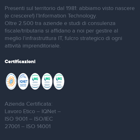
Presenti sul territorio dal 1981: abbiamo visto nascere
(e crescere!) l’Information Technology.
Oltre 2.500 tra aziende e studi di consulenza
fiscale/tributaria si affidano a noi per gestire al
meglio l’infrastruttura IT, fulcro strategico di ogni
attività imprenditoriale.
Certificazioni
Azienda Certificata:
Lavoro Etico – IQNet –
ISO 9001 – ISO/IEC
27001 – ISO 14001