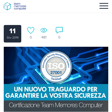
11
0
481
0
Giu 2019