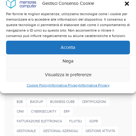
Novità e normative
Gestisci Consenso Cookie
Sicurezza dati
Per fornire le migliori esperienze, utilizziamo tecnologie come i cookie per
memorizzare e/o accedere alle informazioni del dispositivo. Il consenso a
queste tecnologie ci permetterà di elaborare dati come il comportamento di
Soluzioni applicative
navigazione o ID unici su questo sito. Non acconsentire o ritirare il
consenso può influire negativamente su alcune caratteristiche e funzioni.
Soluzioni Gestionali
Accetta
Soluzioni Hardware
Nega
Virus e malware
Visualizza le preferenze
Cookie Policy
Informativa Privacy
Informativa Privacy
Popular tags
B2B
BACKUP
BUSINESS CUBE
CERTIFICAZIONI
CRM
CYBERSECURITY
ERP
FATTURAZIONE ELETTRONICA
FUJITSU
GDPR
GESTIONALE
GESTIONALI AZIENDALI
GESTIONE ATTIVITÀ