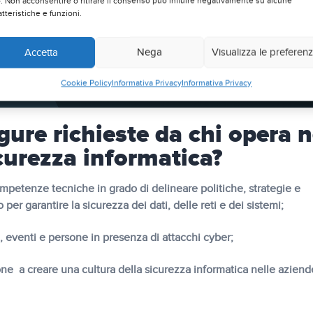
o. Non acconsentire o ritirare il consenso può influire negativamente su alcune
atteristiche e funzioni.
Accetta
Nega
Visualizza le preferen
Cookie Policy
Informativa Privacy
Informativa Privacy
gure richieste da chi opera n
icurezza informatica?
ompetenze tecniche in grado di delineare politiche, strategie e
per garantire la sicurezza dei dati, delle reti e dei sistemi;
ni, eventi e persone in presenza di attacchi cyber;
ione a creare una cultura della sicurezza informatica nelle aziend