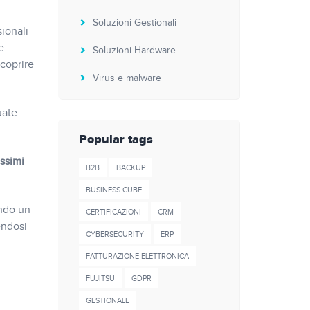
Soluzioni Gestionali
sionali
e
Soluzioni Hardware
 coprire
Virus e malware
uate
Popular tags
ossimi
B2B
BACKUP
BUSINESS CUBE
ando un
CERTIFICAZIONI
CRM
endosi
CYBERSECURITY
ERP
FATTURAZIONE ELETTRONICA
FUJITSU
GDPR
GESTIONALE