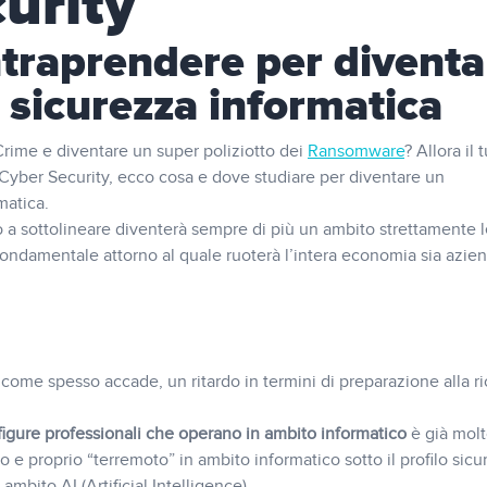
urity
ntraprendere per diventa
 sicurezza informatica
 Crime e diventare un super poliziotto dei
Ransomware
? Allora il 
 Cyber Security, ecco cosa e dove studiare per diventare un
matica.
 a sottolineare diventerà sempre di più un ambito strettamente 
fondamentale attorno al quale ruoterà l’intera economia sia azie
 come spesso accade, un ritardo in termini di preparazione alla ri
 figure professionali che operano in ambito informatico
è già molt
ro e proprio “terremoto” in ambito informatico sotto il profilo sicu
mbito AI (Artificial Intelligence).