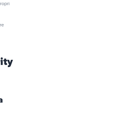
ropri
re
ity
a