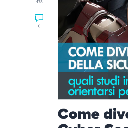
478
0
Come dive