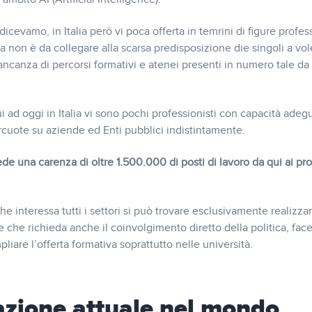
cevamo, in Italia però vi poca offerta in temrini di figure profes
non è da collegare alla scarsa predisposizione die singoli a vol
mancanza di percorsi formativi e atenei presenti in numero tale da
i ad oggi in Italia vi sono pochi professionisti con capacità adeg
ercuote su aziende ed Enti pubblici indistintamente.
ede una carenza di oltre 1.500.000 di posti di lavoro da qui ai pr
 interessa tutti i settori si può trovare esclusivamente realizz
che richieda anche il coinvolgimento diretto della politica, fac
liare l’offerta formativa soprattutto nelle università.
uazione attuale nel mondo