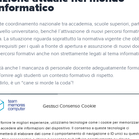
informatico
iente coordinamento nazionale tra accademia, scuole superiori, par
livello universitario, benché l’attivazione di nuovi percorsi formati
. La situazione riguarda soprattutto la normativa vigente che obb
 requisiti per i quali a fronte di apertura e assunzione di nuovi do
percorsi formativi anche non strettamente legati al tema informat
altà anche l mancanza di personale docente adeguatamente form
fornire agli studenti un contesto formativo di rispetto.
dirlo, è un “cane si morde la coda”!
Gestisci Consenso Cookie
 fornire le migliori esperienze, utilizziamo tecnologie come i cookie per memorizza
 accedere alle informazioni del dispositivo. Il consenso a queste tecnologie ci
metterà di elaborare dati come il comportamento di navigazione o ID unici su quest