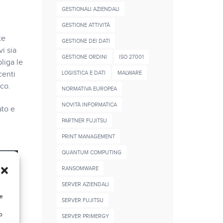
GESTIONALI AZIENDALI
GESTIONE ATTIVITÀ
te
GESTIONE DEI DATI
vi sia
GESTIONE ORDINI
ISO 27001
liga le
centi
LOGISTICA E DATI
MALWARE
ico.
NORMATIVA EUROPEA
NOVITÀ INFORMATICA
ato e
PARTNER FUJITSU
PRINT MANAGEMENT
QUANTUM COMPUTING
RANSOMWARE
SERVER AZIENDALI
re
SERVER FUJITSU
o
SERVER PRIMERGY