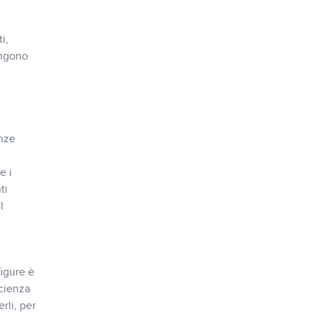
i,
engono
nze
e i
ti
l
igure è
scienza
rli, per