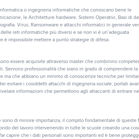
 informatica o ingegneria informatiche che conoscano bene le
icazione, le Architetture hardware, Sistemi Operativi, Basi di dat
ografia. Virus, Ransomware e attacchi informatici in generale v
i delle reti informatiche più diversi e se non vi è un’adeguata
 è impossibile mettere a punto strategie di difesa.
ono essere acquisite attraverso master che combinino compete
. Servono professionalità che siano in grado di comprendere la
ale ma che abbiano un minimo di conoscenze tecniche per limitar
er evitare i cosiddetti attacchi di ingegneria sociale, portati avan
ivelare informazioni che permettono agli attaccanti di entrare ne
e sono di minore importanza, il compito fondamentale di queste f
 mondo del lavoro intervenendo in tutte le scuole creando una co
far capire che i dati personali sono importanti ed è bene protegge