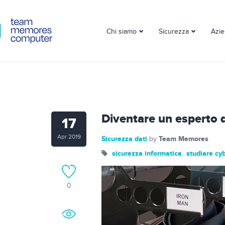
Chi siamo
Sicurezza
Azi
Diventare un esperto 
17
Apr 2019
Sicurezza dati
Team Memores
by
sicurezza informatica
studiare cyb
0