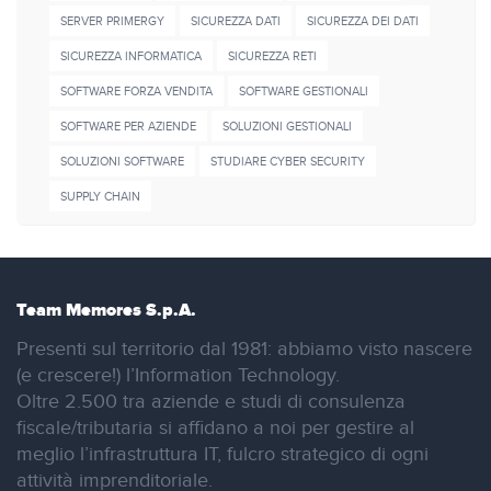
SERVER PRIMERGY
SICUREZZA DATI
SICUREZZA DEI DATI
SICUREZZA INFORMATICA
SICUREZZA RETI
SOFTWARE FORZA VENDITA
SOFTWARE GESTIONALI
SOFTWARE PER AZIENDE
SOLUZIONI GESTIONALI
SOLUZIONI SOFTWARE
STUDIARE CYBER SECURITY
SUPPLY CHAIN
Team Memores S.p.A.
Presenti sul territorio dal 1981: abbiamo visto nascere
(e crescere!) l’Information Technology.
Oltre 2.500 tra aziende e studi di consulenza
fiscale/tributaria si affidano a noi per gestire al
meglio l’infrastruttura IT, fulcro strategico di ogni
attività imprenditoriale.