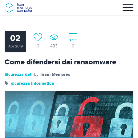
02
0
433
0
Apr 2019
Come difendersi dai ransomware
Sicurezza dati
Team Memores
by
sicurezza informatica