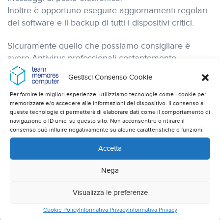
Inoltre è opportuno eseguire aggiornamenti regolari
del software e il backup di tutti i dispositivi critici.
Sicuramente quello che possiamo consigliare è
avere Antivirus professionali costantemente
aggiornati e avere attivi sistemi di protezione della
Gestisci Consenso Cookie
rete in grado di identificare possibili intrusi.
Per fornire le migliori esperienze, utilizziamo tecnologie come i cookie per
memorizzare e/o accedere alle informazioni del dispositivo. Il consenso a
Quello che possiamo consigliare è di
muoversi
queste tecnologie ci permetterà di elaborare dati come il comportamento di
congiuntamente su 4 livelli di sicurezza:
navigazione o ID unici su questo sito. Non acconsentire o ritirare il
consenso può influire negativamente su alcune caratteristiche e funzioni.
Attivare dei Firewall
Accetta
Dotarsi di Antivirus professionali
Nega
Avere sistemi di difesa perimetrale
Visualizza le preferenze
Prevedere sistemi di Backup e disaster recovery
Cookie Policy
Informativa Privacy
Informativa Privacy